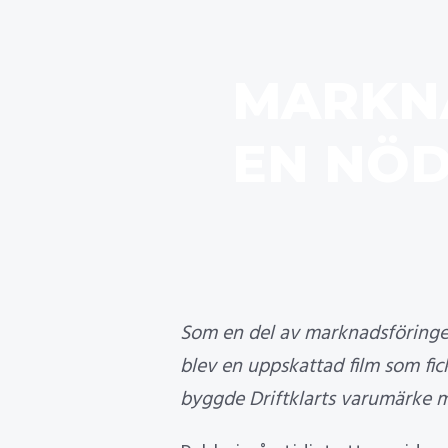
MARKN
EN NÖD
Som en del av marknadsföringen
blev en uppskattad film som fick
byggde Driftklarts varumärke me