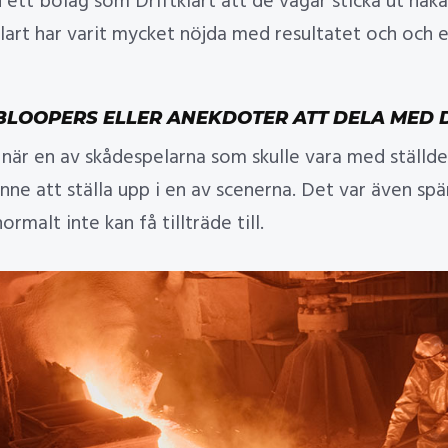
 ett bolag som Driftklart att de vågar sticka ut ha
klart har varit mycket nöjda med resultatet och oc
BLOOPERS ELLER ANEKDOTER ATT DELA MED D
 när en av skådespelarna som skulle vara med ställde
ranne att ställa upp i en av scenerna. Det var även s
malt inte kan få tillträde till.