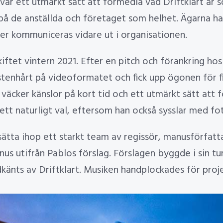
 var ett utmärkt sätt att förmedla vad Driftklart är 
 på de anställda och företaget som helhet. Ägarna h
er kommuniceras vidare ut i organisationen.
iftet vintern 2021. Efter en pitch och förankring hos
 stenhårt på videoformatet och fick upp ögonen för
väcker känslor på kort tid och ett utmärkt sätt att 
tt naturligt val, eftersom han också sysslar med fo
sätta ihop ett starkt team av regissör, manusförfatta
us utifrån Pablos förslag. Förslagen byggde i sin t
känts av Driftklart. Musiken handplockades för proj