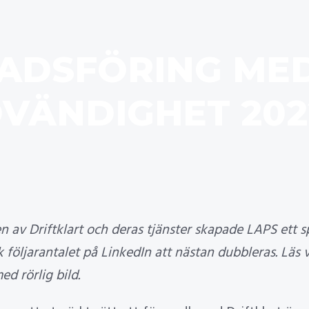
ADSFÖRING MED
VÄNDIGHET 202
 av Driftklart och deras tjänster skapade LAPS ett s
 följarantalet på LinkedIn att nästan dubbleras. Läs 
d rörlig bild.