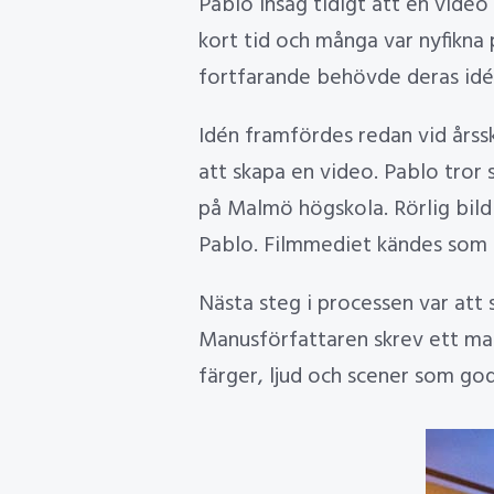
Pablo insåg tidigt att en video
kort tid och många var nyfikna
fortfarande behövde deras idé
Idén framfördes redan vid årssk
att skapa en video. Pablo tror
på Malmö högskola. Rörlig bild 
Pablo. Filmmediet kändes som e
Nästa steg i processen var att 
Manusförfattaren skrev ett man
färger, ljud och scener som god