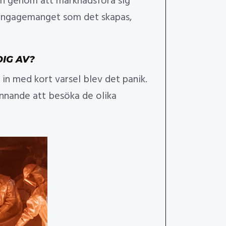
kan genom att marknadsföra sig
h engagemanget som det skapas,
IG AV?
 in med kort varsel blev det panik.
pännande att besöka de olika