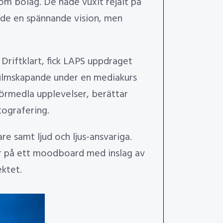
som bolag. De hade vuxit rejält på
ade en spännande vision, men
 Driftklart, fick LAPS uppdraget
 filmskapande under en mediakurs
förmedla upplevelser, berättar
tografering.
re samt ljud och ljus-ansvariga.
ur på ett moodboard med inslag av
ektet.