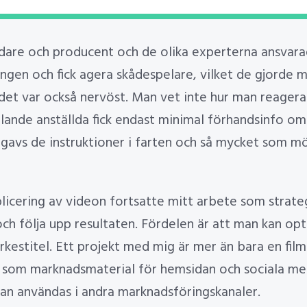
dare och producent och de olika experterna ansvarad
ningen och fick agera skådespelare, vilket de gjorde
et var också nervöst. Man vet inte hur man reagera
lande anställda fick endast minimal förhandsinfo om 
t gavs de instruktioner i farten och så mycket som mö
blicering av videon fortsatte mitt arbete som strat
och följa upp resultaten. Fördelen är att man kan op
rkestitel. Ett projekt med mig är mer än bara en film
som marknadsmaterial för hemsidan och sociala medi
an användas i andra marknadsföringskanaler.