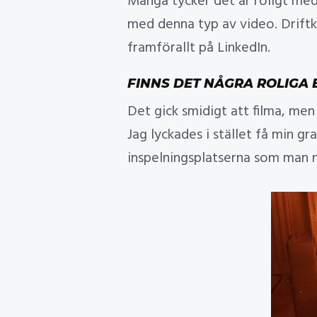
Många tycker det är roligt med
med denna typ av video. Drift
framförallt på LinkedIn.
FINNS DET NÅGRA ROLIGA 
Det gick smidigt att filma, men
Jag lyckades i stället få min g
inspelningsplatserna som man nor