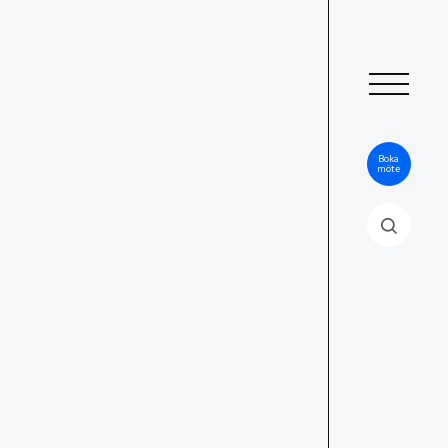
Boka
möte