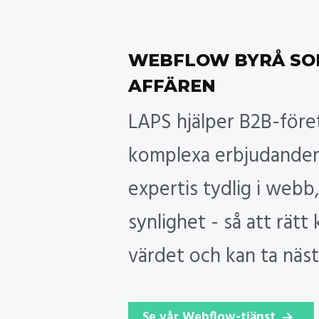
WEBFLOW BYRÅ SO
AFFÄREN
LAPS hjälper B2B-för
komplexa erbjudanden 
expertis tydlig i webb,
synlighet - så att rätt
värdet och kan ta näst
Se vår Webflow-tjänst