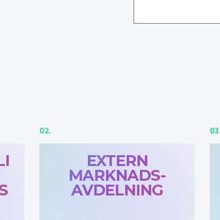
02.
03
I
EXTERN
MARKNADS-
S
AVDELNING