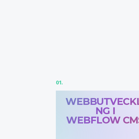
01.
WEBBUTVECKL
NG I
WEBFLOW CM