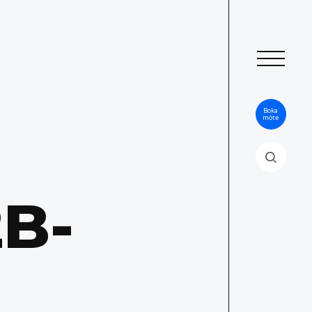
Boka
möte
B-