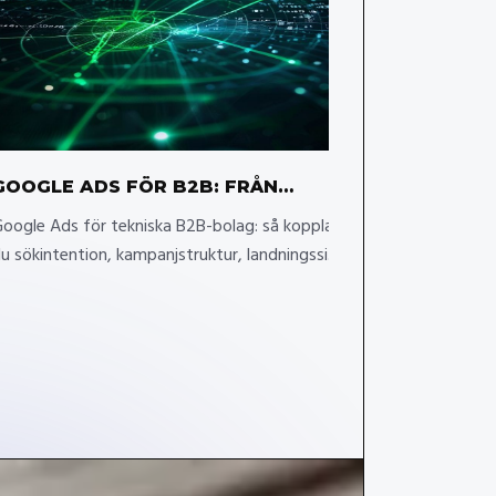
sök, annonserin
GOOGLE ADS FÖR B2B: FRÅN
SÖKNING TILL KVALIFICERAT LEAD
oogle Ads för tekniska B2B-bolag: så kopplar
u sökintention, kampanjstruktur, landningssida
ch mätning till kvalificerade leads.