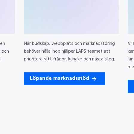
 en
När budskap, webbplats och marknadsföring
Vi
t och
behöver hålla ihop hjälper LAPS teamet att
ka
i.
prioritera rätt frågor, kanaler och nästa steg.
la
men
Löpande marknadsstöd