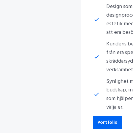
Design som 
designproce
estetik med
att era bes
Kundens beh
från era sp
skräddarsyd
verksamhet
Synlighet me
budskap, in
som hjälper 
välja er.
Portfolio