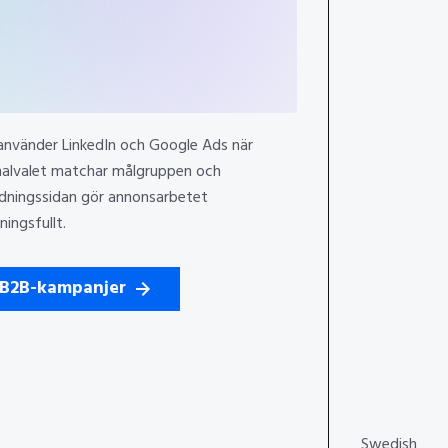
 använder LinkedIn och Google Ads när
nalvalet matchar målgruppen och
ndningssidan gör annonsarbetet
ingsfullt.
B2B-kampanjer
Swedish