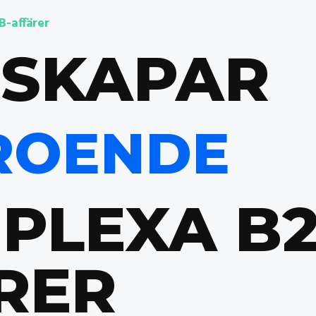
B-affärer
 SKAPAR
ROENDE
MPLEXA B2
RER