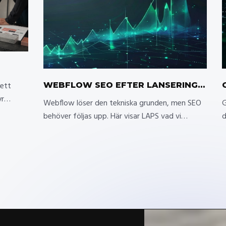
KT
ett
WEBFLOW SEO EFTER LANSERING:
yr
ARBETET SOM OFTA MISSAS
Webflow löser den tekniska grunden, men SEO
G
r
behöver följas upp. Här visar LAPS vad vi
d
kontrollerar efter lansering och varför.
o