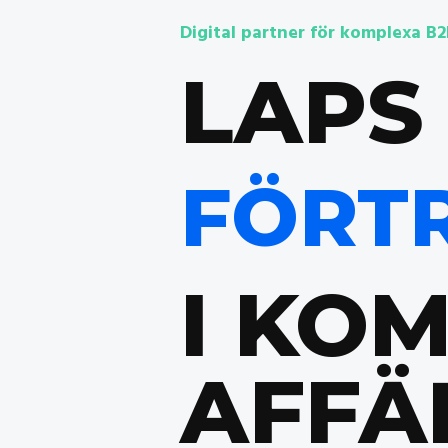
Digital partner för komplexa B2
LAPS
FÖRT
Slide 1 of 3.
I KO
AFFÄ