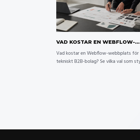
VAD KOSTAR EN WEBFLOW-
WEBBPLATS FÖR ETT TEKNIS
Vad kostar en Webflow-webbplats för 
B2B-BOLAG?
tekniskt B2B-bolag? Se vilka val som st
projektbudget, licenser och ansvar efte
lansering.