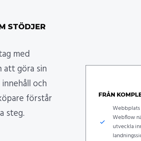
M STÖDJER
etag med
att göra sin
 innehåll och
FRÅN KOMPLE
 köpare förstår
Webbplats s
a steg.
Webflow nä
utveckla in
landningssid