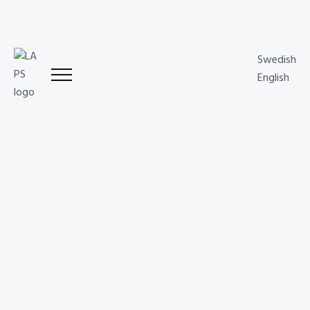
som faktiskt driver klick.
Nytt innehåll som publiceras SEO-optimerat
från start.
Swedish
Löpande uppföljning mot riktiga siffror:
English
visningar, klickfrekvens och förfrågningar, inte
gissningar.
En sajt som behandlas som en tillgång som ska
växa, inte ett projekt som är avslutat.
SÅ BÖRJAR ETT
LÖPANDE SEO-ARBETE
Först går vi igenom samlingar, mallar, metadata, indexering
och mätning. Därefter prioriteras de sidor som redan har