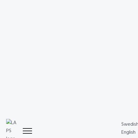
Relaterade tjänster
Förvaltningen kombinerar webb, innehåll och
SEO och
synlighet
inom ett
löpande marknadssamarbete
.
Swedis
English